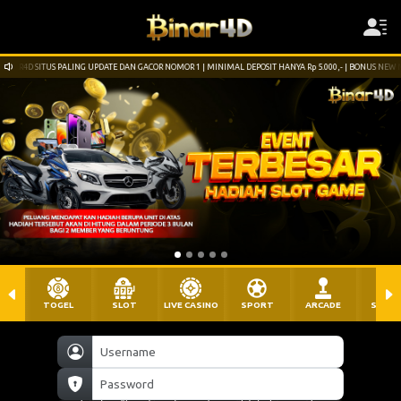
R4D SITUS PALING UPDATE DAN GACOR NOMOR 1 | MINIMAL DEPOSIT HANYA Rp 5.000,- | BONUS NEW ME
TOGEL
SLOT
LIVE CASINO
SPORT
ARCADE
SABU