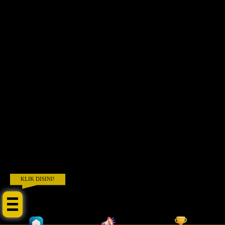
KLIK DISINI!