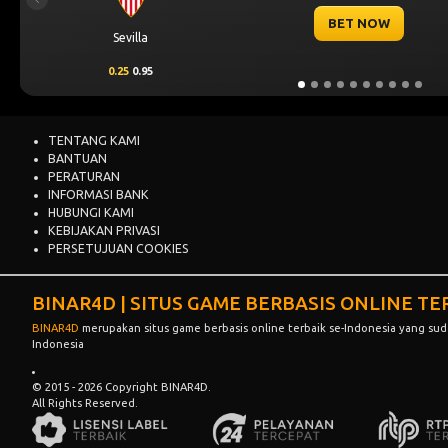
Previous
Rayo Vallecano
Alaves
-0.25
0.95
0.00
0.62
TENTANG KAMI
BANTUAN
PERATURAN
INFORMASI BANK
HUBUNGI KAMI
KEBIJAKAN PRIVASI
PERSETUJUAN COOKIES
BINAR4D
| SITUS GAME BERBASIS ONLINE TE
BINAR4D
merupakan situs game berbasis online terbaik se-Indonesia yang su
Indonesia
© 2015 - 2026 Copyright BINAR4D.
All Rights Reserved.