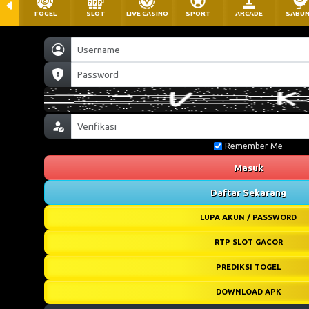
TOGEL
SLOT
LIVE CASINO
SPORT
ARCADE
SABU
Remember Me
Masuk
Daftar Sekarang
LUPA AKUN / PASSWORD
RTP SLOT GACOR
PREDIKSI TOGEL
DOWNLOAD APK