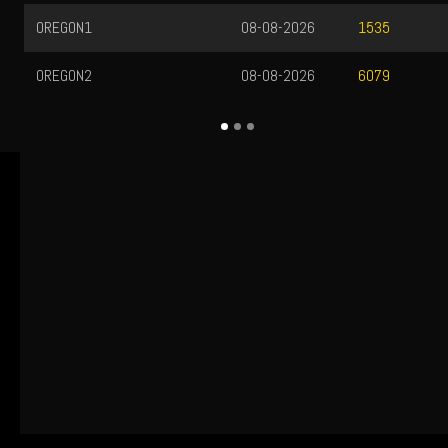
OREGON1
08-08-2026
1535
OREGON2
08-08-2026
6079