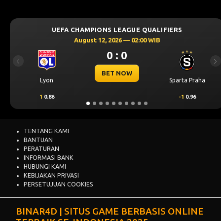
EFA CHAMPIONS LEAGUE QUALIFIERS
UEF
August 12, 2026 — 02:00 WIB
0 : 0
Previous
Ne
BET NOW
Sparta Praha
SK Sturm Gra
-1
0.96
-0.5
0.95
TENTANG KAMI
BANTUAN
PERATURAN
INFORMASI BANK
HUBUNGI KAMI
KEBIJAKAN PRIVASI
PERSETUJUAN COOKIES
BINAR4D
| SITUS GAME BERBASIS ONLINE