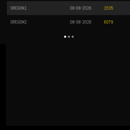
OREGON1
08-08-2026
1535
OREGON2
08-08-2026
6079