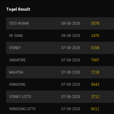
Togel Result
TOTO WUHAN
08-08-2026
0578
HK SIANG
08-08-2026
2476
SYDNEY
07-08-2026
0158
SINGAPORE
07-08-2026
7907
MALAYSIA
07-08-2026
7218
HONGKONG
07-08-2026
9943
SYDNEY LOTTO
07-08-2026
3712
HONGKONG LOTTO
07-08-2026
6011