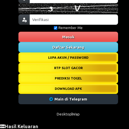
Remember Me
Masuk
Daftar Sekarang
LUPA AKUN / PASSWORD
RTP SLOT GACOR
PREDIKSI TOGEL
DOWNLOAD APK
Main di Telegram
Desktop
Wap
Hasil Keluaran