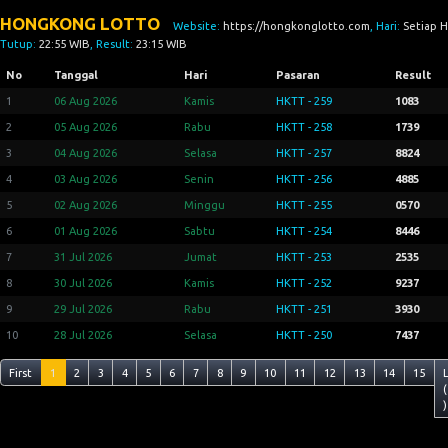
HONGKONG LOTTO
Website:
https://hongkonglotto.com
, Hari:
Setiap H
Tutup:
22:55 WIB
, Result:
23:15 WIB
No
Tanggal
Hari
Pasaran
Result
1
06 Aug 2026
Kamis
HKTT - 259
1083
2
05 Aug 2026
Rabu
HKTT - 258
1739
3
04 Aug 2026
Selasa
HKTT - 257
8824
4
03 Aug 2026
Senin
HKTT - 256
4885
5
02 Aug 2026
Minggu
HKTT - 255
0570
6
01 Aug 2026
Sabtu
HKTT - 254
8446
7
31 Jul 2026
Jumat
HKTT - 253
2535
8
30 Jul 2026
Kamis
HKTT - 252
9237
9
29 Jul 2026
Rabu
HKTT - 251
3930
10
28 Jul 2026
Selasa
HKTT - 250
7437
First
1
2
3
4
5
6
7
8
9
10
11
12
13
14
15
(
)