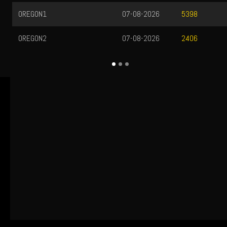
OREGON1
07-08-2026
5398
OREGON2
07-08-2026
2406