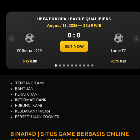
PA LEAGUE QUALIFIERS
UEFA CHAMPIO
11, 2026 — 22:59 WIB
August 11
0 : 0
Previous
Ne
BET NOW
Larne FC
Bodo Glimt
-0.75
0.93
0.75
0.77
TENTANG KAMI
BANTUAN
PERATURAN
INFORMASI BANK
HUBUNGI KAMI
KEBIJAKAN PRIVASI
PERSETUJUAN COOKIES
BINAR4D
| SITUS GAME BERBASIS ONLINE