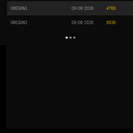
OREGON1
09-08-2026
4766
OREGON2
09-08-2026
9936