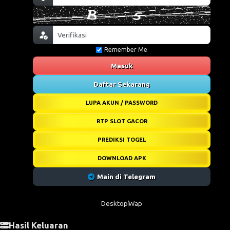
Remember Me
Masuk
Daftar Sekarang
LUPA AKUN / PASSWORD
RTP SLOT GACOR
PREDIKSI TOGEL
DOWNLOAD APK
Main di Telegram
Desktop
Wap
Hasil Keluaran