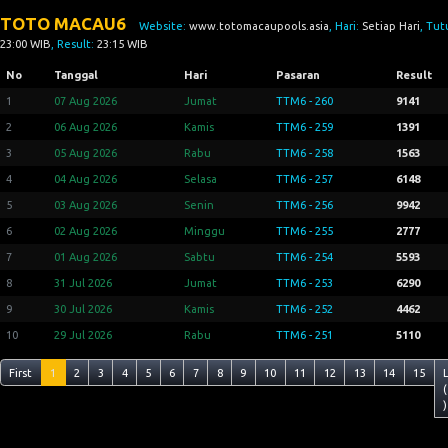
TOTO MACAU6
Website:
www.totomacaupools.asia
, Hari:
Setiap Hari
, Tut
23:00 WIB
, Result:
23:15 WIB
No
Tanggal
Hari
Pasaran
Result
1
07 Aug 2026
Jumat
TTM6 - 260
9141
2
06 Aug 2026
Kamis
TTM6 - 259
1391
3
05 Aug 2026
Rabu
TTM6 - 258
1563
4
04 Aug 2026
Selasa
TTM6 - 257
6148
5
03 Aug 2026
Senin
TTM6 - 256
9942
6
02 Aug 2026
Minggu
TTM6 - 255
2777
7
01 Aug 2026
Sabtu
TTM6 - 254
5593
8
31 Jul 2026
Jumat
TTM6 - 253
6290
9
30 Jul 2026
Kamis
TTM6 - 252
4462
10
29 Jul 2026
Rabu
TTM6 - 251
5110
First
1
2
3
4
5
6
7
8
9
10
11
12
13
14
15
(
)