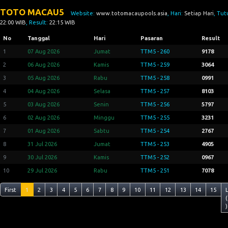
TOTO MACAU5
Website:
www.totomacaupools.asia
, Hari:
Setiap Hari
, Tut
22:00 WIB
, Result:
22:15 WIB
No
Tanggal
Hari
Pasaran
Result
1
07 Aug 2026
Jumat
TTM5 - 260
9178
2
06 Aug 2026
Kamis
TTM5 - 259
3064
3
05 Aug 2026
Rabu
TTM5 - 258
0991
4
04 Aug 2026
Selasa
TTM5 - 257
8103
5
03 Aug 2026
Senin
TTM5 - 256
5797
6
02 Aug 2026
Minggu
TTM5 - 255
3231
7
01 Aug 2026
Sabtu
TTM5 - 254
2767
8
31 Jul 2026
Jumat
TTM5 - 253
4905
9
30 Jul 2026
Kamis
TTM5 - 252
0967
10
29 Jul 2026
Rabu
TTM5 - 251
7078
First
1
2
3
4
5
6
7
8
9
10
11
12
13
14
15
(
)